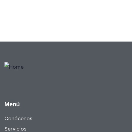
Wealth Management
Lorem ipsum is simply sit of free text dolor.
Menú
Conócenos
Servicios