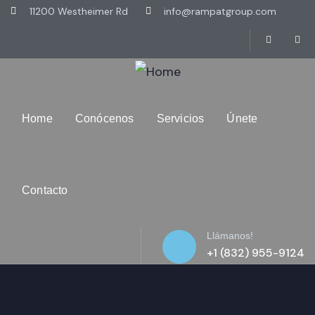
11200 Westheimer Rd
info@rampatgroup.com
Home
Conócenos
Servicios
Únete
Contacto
Llámanos!
+1 (832) 955-9124